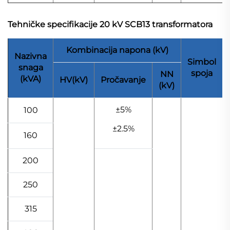
Tehničke specifikacije 20 kV SCB13 transformatora
Kombinacija napona (kV)
Nazivna
Simbol
snaga
spoja
NN
(kVA)
HV(kV)
Pročavanje
(kV)
±5%
100
±2.5%
160
200
250
315