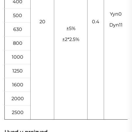
400
Yyn0
500
20
0.4
Dyn11
±5%
630
±2*2.5%
800
1000
1250
1600
2000
2500