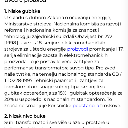
Uvod u proizvod
1. Niske gubitke
U skladu s duhom Zakona o očuvanju energije,
Ministarstvo strojeva, Nacionalna komisija za razvoj i
reforme i Nacionalna komisija za znanost i
tehnologiju zajednički su izdali Obavijest br. 272
[1998.] u vezi s 18. serijom elektromehaničkih
strojeva za uštedu energije
proizvodi
promicanje i 17.
serija eliminacije zaostalih elektromehaničkih
proizvoda. To je postavilo veće zahtjeve za
performanse transformatora suvog tipa. Proizvodi
naše tvrtke, na temelju nacionalnog standarda GB /
T 10228-1997 Tehnički parametri i zahtjevi za
transformatore snage suhog tipa, smanjili su
gubitak opterećenja za 15% i gubitak opterećenja za
20% u usporedbi s nacionalnim standardom. To
značajno smanjuje korisničke
podstancija
troškove.
2. Nizak nivo buke
Suhi transformatori sve više ulaze u prostore u