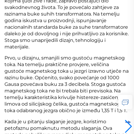
kojima ljudi žive i rade, zapravo postajući dio
svakodnevnog života. To je povećalo zahtjeve za
razinama buke suhih transformatora. Na temelju
godina iskustva u proizvodnji, ispunjavanje
nacionalnih standarda buke za suhe transformatore
daleko je od dovoljnog i nije prihvatljivo za korisnike.
Stoga smo unaprijedili dizajn, tehnologiju i
materijale.
Prvo, u dizajnu, smanjili smo gustoću magnetskog
toka. Na temelju praktične provjere, veličina
gustoće magnetskog toka u jezgri izravno utječe na
razinu buke. Općenito, svako povećanje od 1000
Gausa povećava buku za 3 decibela. Stoga gustoća
magnetskog toka ne bi trebala biti previsoka. Na
temelju karakteristika krivulje histereze-zasićenja
limova od silicijskog čelika, gustoća magnetskog
toka odabranog jezgra obično je između 1,35 T i 1,5 T.
Kada je u pitanju slaganje jezgre, koristimo
petofaznu pomaknutu metodu slaganja. Ova