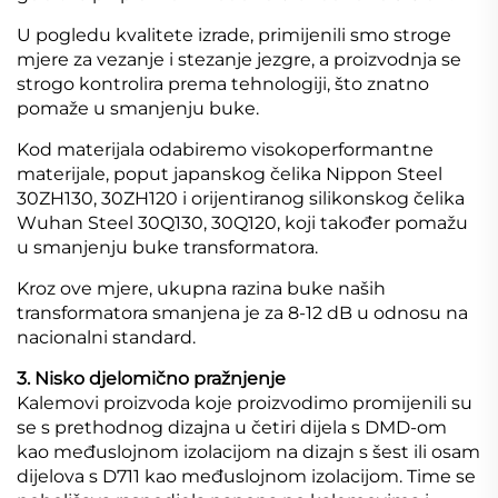
U pogledu kvalitete izrade, primijenili smo stroge
mjere za vezanje i stezanje jezgre, a proizvodnja se
strogo kontrolira prema tehnologiji, što znatno
pomaže u smanjenju buke.
Kod materijala odabiremo visokoperformantne
materijale, poput japanskog čelika Nippon Steel
30ZH130, 30ZH120 i orijentiranog silikonskog čelika
Wuhan Steel 30Q130, 30Q120, koji također pomažu
u smanjenju buke transformatora.
Kroz ove mjere, ukupna razina buke naših
transformatora smanjena je za 8-12 dB u odnosu na
nacionalni standard.
3. Nisko djelomično pražnjenje
Kalemovi proizvoda koje proizvodimo promijenili su
se s prethodnog dizajna u četiri dijela s DMD-om
kao međuslojnom izolacijom na dizajn s šest ili osam
dijelova s D711 kao međuslojnom izolacijom. Time se