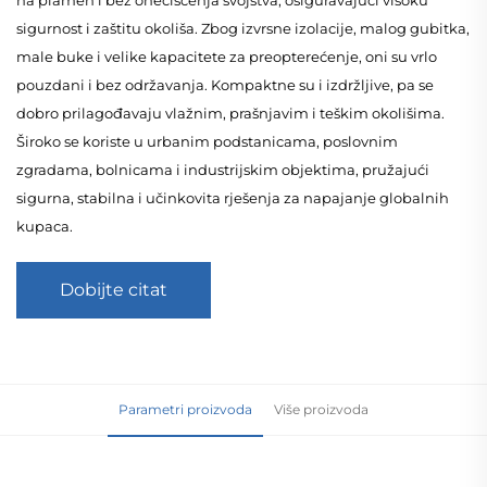
sigurnost i zaštitu okoliša. Zbog izvrsne izolacije, malog gubitka,
male buke i velike kapacitete za preopterećenje, oni su vrlo
pouzdani i bez održavanja. Kompaktne su i izdržljive, pa se
dobro prilagođavaju vlažnim, prašnjavim i teškim okolišima.
Široko se koriste u urbanim podstanicama, poslovnim
zgradama, bolnicama i industrijskim objektima, pružajući
sigurna, stabilna i učinkovita rješenja za napajanje globalnih
kupaca.
Dobijte citat
Parametri proizvoda
Više proizvoda