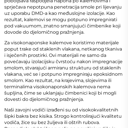
poboljšava raspodjela napona po kalemovima i
sprječava nepotpuna penetracija smole pri lijevanju
uz uporabu DMD-a kao međuslojne izolacije. Kao
rezultat, kalemovi se mogu potpuno impregnirati
pod vakuumom, znatno smanjujući čimbenike koji
dovode do djelomičnog pražnjenja.
Za visokonaponske kalemove koristimo materijale
poput trake od staklenih vlakana, netkanog tkaniva
i isječenih prostirki. Ovi materijali ne samo da
povećavaju izolacijsku čvrstoću nakon impregnacije
smolom, stvarajući armiranu strukturu od staklenih
vlakana, već se i potpuno impregniraju epoksidnom
smolom. Kao rezultat, na krajevima, slojevima ili
terminalima visokonaponskih kalemova nema
šupljina, čime se uklanjaju čimbenici koji bi mogli
dovesti do djelomičnog pražnjenja.
Naši zavojni vodiči izrađeni su od visokokvalitetnih
šipki bakra bez kisika. Strogo kontrolirajući kvalitetu
vodiča, žice su bez žuljeva ili oštrih rubova.