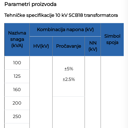
Parametri proizvoda
Tehničke specifikacije 10 kV SCB18 transformatora
Kombinacija napona (kV)
Nazivna
Simbol
snaga
spoja
NN
(kVA)
HV(kV)
Pročavanje
(kV)
100
±5%
125
±2.5%
160
200
250