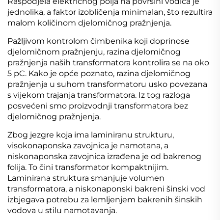
Raspodjela električnog polja na površini vodiča je
jednolika, a faktor izobličenja minimalan, što rezultira
malom količinom djelomičnog pražnjenja.
Pažljivom kontrolom čimbenika koji doprinose
djelomičnom pražnjenju, razina djelomičnog
pražnjenja naših transformatora kontrolira se na oko
5 pC. Kako je opće poznato, razina djelomičnog
pražnjenja u suhom transformatoru usko povezana
s vijekom trajanja transformatora. Iz tog razloga
posvećeni smo proizvodnji transformatora bez
djelomičnog pražnjenja.
Zbog jezgre koja ima laminiranu strukturu,
visokonaponska zavojnica je namotana, a
niskonaponska zavojnica izrađena je od bakrenog
folija. To čini transformator kompaktnijim.
Laminirana struktura smanjuje volumen
transformatora, a niskonaponski bakreni šinski vod
izbjegava potrebu za lemljenjem bakrenih šinskih
vodova u stilu namotavanja.