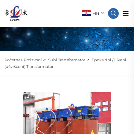
HR
>
>
Početna>
Proizvodi
Suhi Transformator
Epoksidni / Liveni
(učvršćeni) Transformator