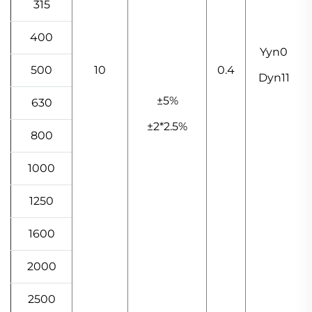
315
400
Yyn0
500
10
0.4
Dyn11
±5%
630
±2*2.5%
800
1000
1250
1600
2000
2500