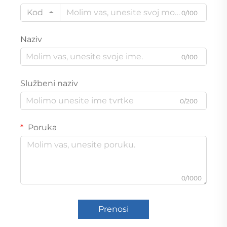
Kod
0/100
Naziv
0/100
Službeni naziv
0/200
Poruka
0/1000
Prenosi