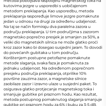
metoda poboljšava raspodjelu magnetskog toka na
kutovima jezgre u usporedbi s uobičajenom
metodom preklapanja. Kao usporedbu, metoda
preklapanja raspoređuje limove jezgre pomaknute
jedan u odnosu na drugi za određenu udaljenost.
Na taj se način formiraju dva paralelna zazora u
području preklapanja. U tim područjima s zazorom
magnetsko poprečno presjek je smanjen za 50%, a
veliki dio magnetskih silnica ne može glatko proći
kroz zazor kako bi dosegao susjedni jaram. To dovodi
do povećanih gubitaka u tom području.
Korištenjem postupne petofazne pomaknute
metode slaganja, svaka faza je pomaknuta za
jednaku udaljenost. Na određenom poprečnom
presjeku područja preklapanja, otprilike 10%
površine zauzima zazor, a magnetske silnice
zaobilaze zazor i izravno ulaze u susjedni paket. To
osigurava glatko protjecanje magnetskog toka i
smanjuje gubitke pri praznom hodu. Kao rezultat,
metoda postupnog pomaknutog slaganja smanjuje
gubitke pri praznom hodu za 6% i buku za 3-5 dB.