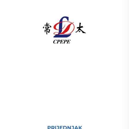
U skladu s člankom 3. stavkom 1. točkom (a) Uredbe
(EZ) br. 1225/2009 Komisija je odlučila da se u
skladu s člankom 3. točkom (b) Uredbe (EZ) br.
1225/2009 odredi da se u skladu s člankom 3.
točkom (c) Uredbe (EZ) br. 1225/2009 odredi
proizvodnja elektri ISO-certificiran, pokrenut
istraživanjem i razvojem od 1989. Zahtijevam
tehničku konsultaciju danas.
PRIJEDNJAK