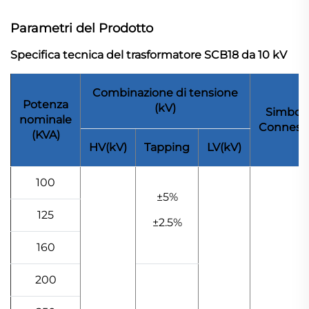
Parametri del Prodotto
Specifica tecnica del trasformatore SCB18 da 10 kV
Combinazione di tensione
Potenza
(kV)
Simbolo
nominale
Conness
(KVA)
HV(kV)
Tapping
LV(kV)
100
±5%
125
±2.5%
160
200