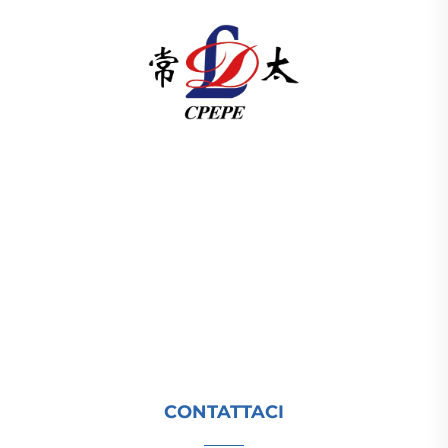
Changzhou Pacific Electric Power Equipment
(Group) Co., Ltd. fornisce apparecchiature per la
trasmissione di energia a bassa e alta tensione,
trasformatori di trazione (110–330 kV) e sottostazioni
prefabbricate/componibili per le infrastrutture
energetiche globali. Certificata ISO, guidata dalla
ricerca e sviluppo dal 1989. Richiedi oggi una
consulenza tecnica.
CONTATTACI