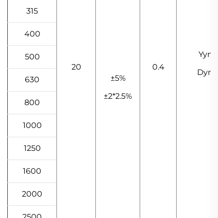
315
400
Yyn0
500
20
0.4
Dyn1
±5%
630
±2*2.5%
800
1000
1250
1600
2000
2500