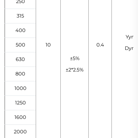
250
315
400
Yyn0
500
10
0.4
Dyn1
±5%
630
±2*2.5%
800
1000
1250
1600
2000