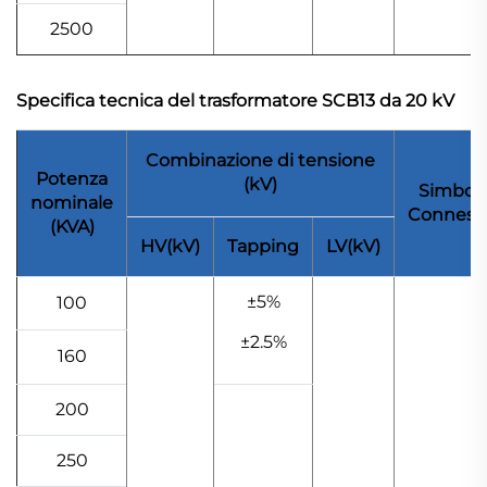
2500
Specifica tecnica del trasformatore SCB13 da 20 kV
Combinazione di tensione
Potenza
(kV)
Simbolo
nominale
Conness
(KVA)
HV(kV)
Tapping
LV(kV)
±5%
100
±2.5%
160
200
250