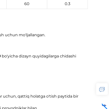
60
0.3
ash uchun mo'ljallangan.
0
bo'yicha dizayn quyidagilarga chidashi
 uchun, qattiq holatga o'tish paytida bir
i provodniklar bilan.