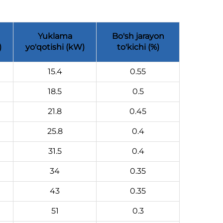
h
Yuklama
Bo'sh jarayon
)
yo'qotishi (kW)
to'kichi (%)
15.4
0.55
18.5
0.5
21.8
0.45
25.8
0.4
31.5
0.4
34
0.35
43
0.35
51
0.3