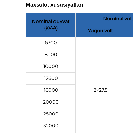
Maxsulot xususiyatlari
Nominal volt
Nominal quvvat
(kV·A)
Yuqori volt
6300
8000
10000
12600
16000
2×27.5
20000
25000
32000