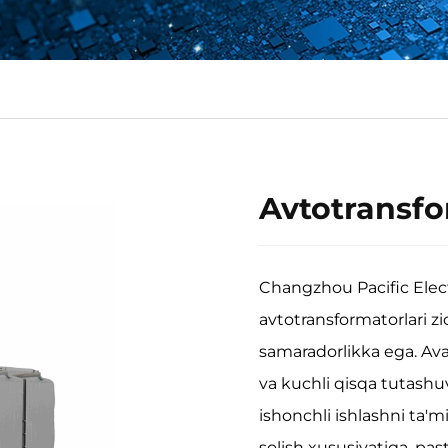
Avtotransfo
Changzhou Pacific Ele
avtotransformatorlari zi
samaradorlikka ega. Av
va kuchli qisqa tutashuv
ishonchli ishlashni ta'm
solish xususiyatiga, pas