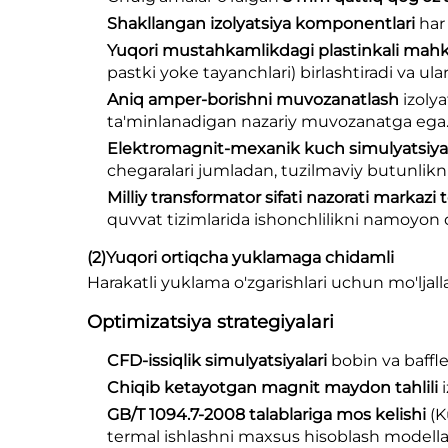
Shakllangan izolyatsiya komponentlari
har
Yuqori mustahkamlikdagi plastinkali mah
pastki yoke tayanchlari) birlashtiradi va ul
Aniq amper-borishni muvozanatlash
izoly
ta'minlanadigan nazariy muvozanatga ega
Elektromagnit-mexanik kuch simulyatsiya
chegaralari jumladan, tuzilmaviy butunlikni
Milliy transformator sifati nazorati markaz
quvvat tizimlarida ishonchlilikni namoyon q
(2)
Yuqori ortiqcha yuklamaga chidamli
Harakatli yuklama o'zgarishlari uchun mo'ljal
Optimizatsiya strategiyalari
CFD-issiqlik simulyatsiyalari
bobin va baffle
Chiqib ketayotgan magnit maydon tahlili
GB/T 1094.7-2008 talablariga mos kelishi
(K
termal ishlashni maxsus hisoblash modellari