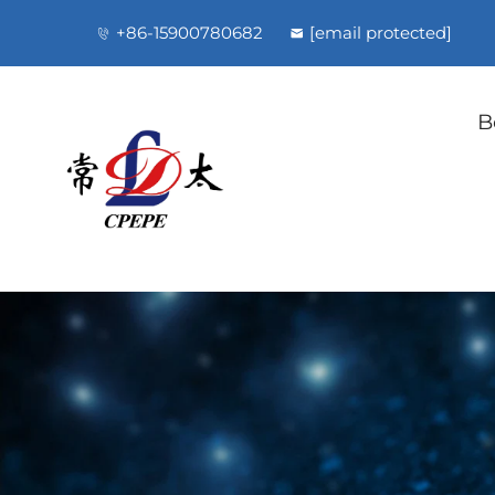
+86-15900780682
[email protected]
B