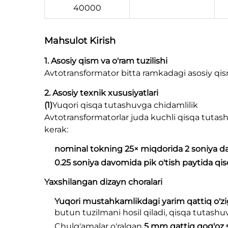
40000
Mahsulot
Kirish
1. Asosiy qism va o'ram tuzilishi
Avtotransformator bitta ramkadagi asosiy qism 
2. Asosiy texnik xususiyatlari
(1)
Yuqori qisqa tutashuvga chidamlilik
Avtotransformatorlar juda kuchli qisqa tuta
kerak:
nominal tokning 25× miqdorida 2 soniya 
0.25 soniya davomida pik o'tish paytida qi
Yaxshilangan dizayn choralari
Yuqori mustahkamlikdagi yarim qattiq o'zig
butun tuzilmani hosil qiladi, qisqa tutashu
Chulg'amalar o'ralgan
5 mm qattiq qog'oz s