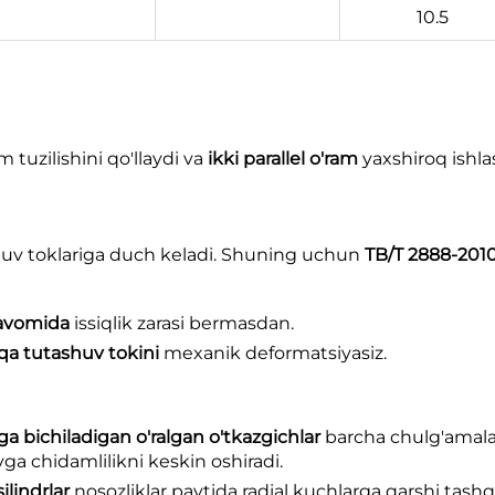
10.5
tuzilishini qo'llaydi va
ikki parallel o'ram
yaxshiroq ishl
shuv toklariga duch keladi. Shuning uchun
TB/T 2888-201
davomida
issiqlik zarasi bermasdan.
sqa tutashuv tokini
mexanik deformatsiyasiz.
a bichiladigan o'ralgan o'tkazgichlar
barcha chulg'amalar
vga chidamlilikni keskin oshiradi.
ilindrlar
nosozliklar paytida radial kuchlarga qarshi tashq