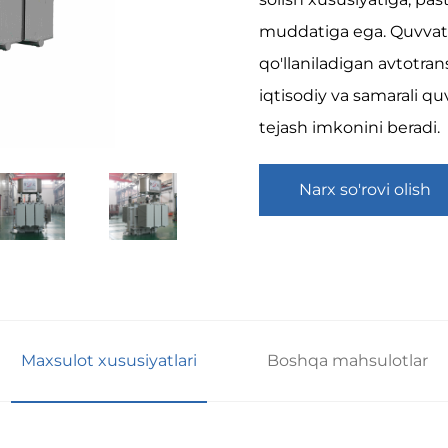
muddatiga ega. Quvvat u
qo'llaniladigan avtotrans
iqtisodiy va samarali quv
tejash imkonini beradi.
Narx so'rovi olish
Maxsulot xususiyatlari
Boshqa mahsulotlar