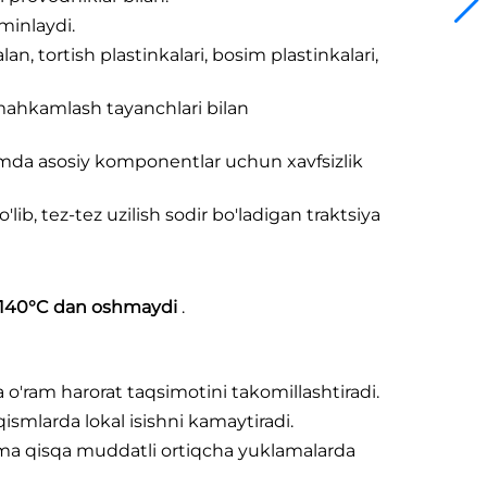
minlaydi.
an, tortish plastinkalari, bosim plastinkalari,
 mahkamlash tayanchlari bilan
amda asosiy komponentlar uchun xavfsizlik
lib, tez-tez uzilish sodir bo'ladigan traktsiya
a 140°C dan oshmaydi
.
a o'ram harorat taqsimotini takomillashtiradi.
qismlarda lokal isishni kamaytiradi.
nma qisqa muddatli ortiqcha yuklamalarda