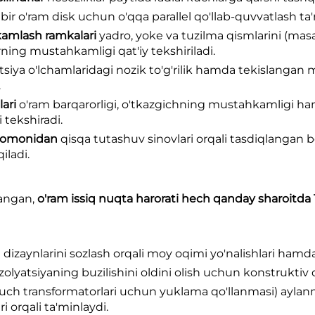
 bir o'ram disk uchun o'qqa parallel qo'llab-quvvatlash ta'
kamlash ramkalari
yadro, yoke va tuzilma qismlarini (masal
arning mustahkamligi qat'iy tekshiriladi.
atsiya o'lchamlaridagi nozik to'g'rilik hamda tekislangan
.
lari
o'ram barqarorligi, o'tkazgichning mustahkamligi h
 tekshiradi.
i tomonidan
qisqa tutashuv sinovlari orqali tasdiqlangan bo'
iladi.
langan,
o'ram issiq nuqta harorati hech qanday sharoitd
 dizaynlarini sozlash orqali moy oqimi yo'nalishlari hamd
izolyatsiyaning buzilishini oldini olish uchun konstruktiv 
uch transformatorlari uchun yuklama qo'llanmasi) ayla
 orqali ta'minlaydi.