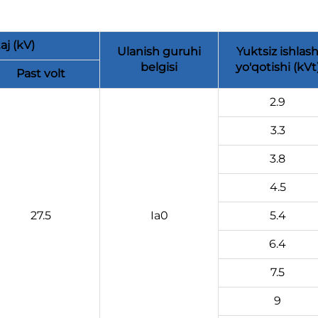
aj (kV)
Ulanish guruhi
Yuktsiz ishlas
belgisi
yo'qotishi (kVt
Past volt
2.9
3.3
3.8
4.5
27.5
Ia0
5.4
6.4
7.5
9