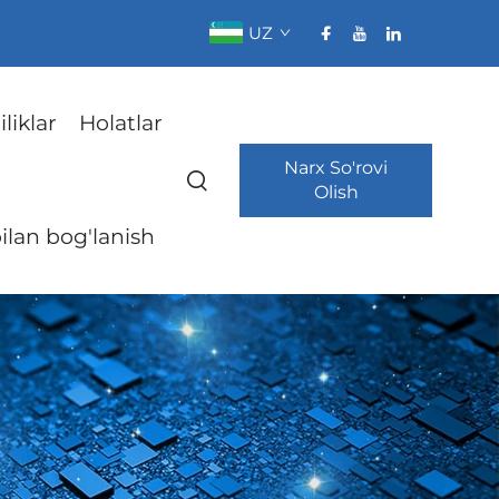
UZ
liklar
Holatlar
Narx So'rovi
Olish
bilan bog'lanish