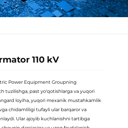
rmator 110 kV
ctric Power Equipment Groupning
ch tuzilishga, past yo'qotishlarga va yuqori
angard loyiha, yuqori mexanik mustahkamlik
ga chidamliligi tufayli ular barqaror va
inlaydi. Ular ajoyib kuchlanishni tartibga
t shovqin darajasiga va uzoq foydalanish