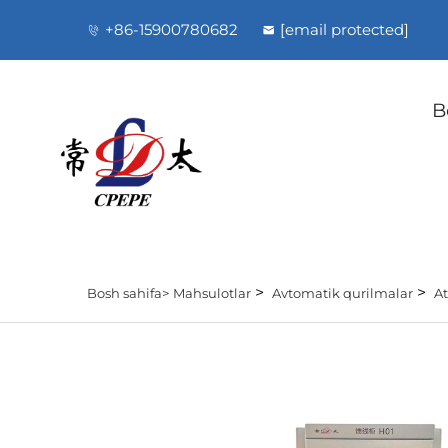
+86-15900780682
[email protected]
B
>
>
Bosh sahifa>
Mahsulotlar
Avtomatik qurilmalar
At