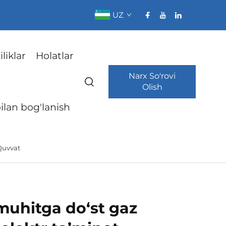
UZ
liklar
Holatlar
Narx So'rovi
Olish
bilan bog'lanish
 Quvvat
-muhitga do‘st gaz