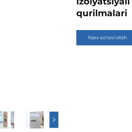
izolyatsiyal
qurilmalari
Narx so'rovi olish