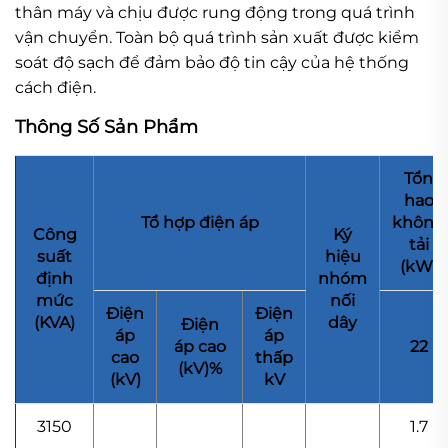
thân máy và chịu được rung động trong quá trình
vận chuyển. Toàn bộ quá trình sản xuất được kiểm
soát độ sạch để đảm bảo độ tin cậy của hệ thống
cách điện.
Thông Số Sản Phẩm
Tổn
hao
Tổ hợp điện áp
không
Công
Ký
tải
suất
hiệu
(kW)
định
nhóm
mức
nối
Điện
Điện
(KVA)
dây
Điện
áp
áp
áp cao
22
cao
thấp
(kV)%
(kV)
kV
3150
1.7