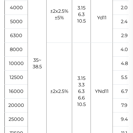
4000
2.0
3.15
±2x2.5%
6.3
±5%
Yd11
10.5
5000
2.4
6300
2.9
8000
4.0
35~
10000
4.8
38.5
12500
5.5
3.15
3.3
16000
±2x2.5%
6.3
YNd11
6.7
6.6
10.5
20000
7.9
25000
9.4