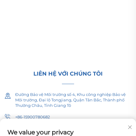
Công ty TNHH Thiết bị Điện lực Thái Bình Dương
Thường Châu cung cấp thiết bị truyền tải điện cao/
hạ thế, biến áp kéo (110–330kV) và trạm biến áp
kiểu hộp/kiểu cụm cho cơ sở hạ tầng năng lượng
toàn cầu. Đạt chứng nhận ISO, tiên phong trong
nghiên cứu và phát triển từ năm 1989. Yêu cầu tư
vấn kỹ thuật ngay hôm nay.
LIÊN HỆ VỚI CHÚNG TÔI
Đường Bảo vệ Môi trường số 4, Khu công nghiệp Bảo vệ
Môi trường, Đại lộ Tongjiang, Quận Tân Bắc, Thành phố
Thường Châu, Tỉnh Giang Tô
+86-15900780682
[email protected]
We value your privacy