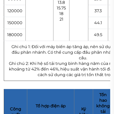
13.8
15.75
120000
37.3
18
21
150000
44.1
180000
49.5
Ghi chú 1: Đối với máy biến áp tăng áp, nên sử dụ
đầu phân nhánh. Có thể cung cấp đầu phân nhán
cầu.
Ghi chú 2: Khi hệ số tải trung bình hàng năm của 
khoảng từ 42% đến 46%, hiệu suất vận hành tối đa
cách sử dụng các giá trị tổn thất tro
Tổn
hao
Tổ hợp điện áp
không
Công
Ký
tải