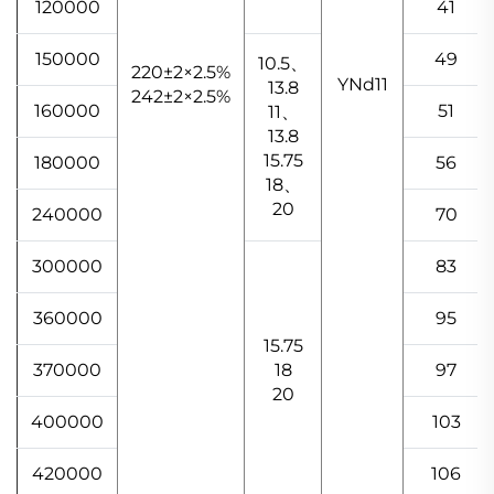
120000
41
150000
49
10.5、
220±2×2.5%
YNd11
13.8
242±2×2.5%
160000
51
11、
13.8
15.75
180000
56
18、
20
240000
70
300000
83
360000
95
15.75
370000
18
97
20
400000
103
420000
106