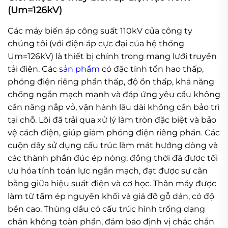
(Um=126kV)
Các máy biến áp công suất 110kV của công ty
chúng tôi (với điện áp cực đại của hệ thống
Um=126kV) là thiết bị chính trong mạng lưới truyền
tải điện. Các
sản phẩm
có đặc tính tổn hao thấp,
phóng điện riêng phần thấp, độ ồn thấp, khả năng
chống ngắn mạch mạnh và đáp ứng yêu cầu không
cần nâng nắp vỏ, vận hành lâu dài không cần bảo trì
tại chỗ. Lõi đã trải qua xử lý làm tròn đặc biệt và bảo
vệ cách điện, giúp giảm phóng điện riêng phần. Các
cuộn dây sử dụng cấu trúc làm mát hướng dòng và
các thành phần đúc ép nóng, đồng thời đã được tối
ưu hóa tính toán lực ngắn mạch, đạt được sự cân
bằng giữa hiệu suất điện và cơ học. Thân máy được
làm từ tấm ép nguyên khối và giá đỡ gỗ dán, có độ
bền cao. Thùng dầu có cấu trúc hình trống dạng
chân không toàn phần, đảm bảo định vị chắc chắn