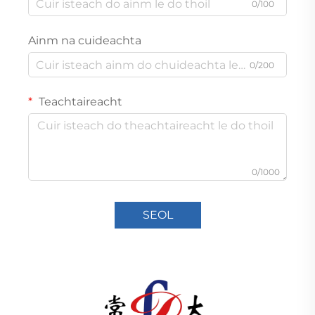
0/100
Ainm na cuideachta
0/200
Teachtaireacht
0/1000
SEOL