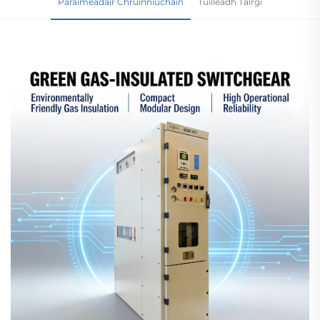
Paraiméadair Chruinniúcháin
Tuilleadh Táirgí