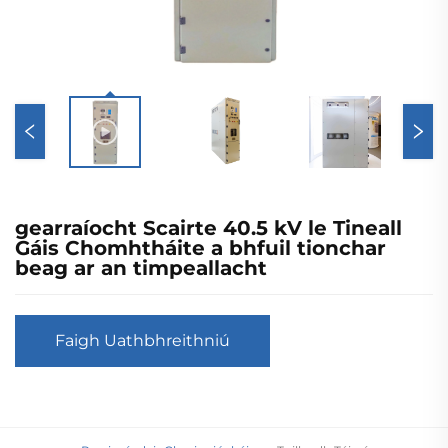
gearraíocht Scairte 40.5 kV le Tineall
Gáis Chomhtháite a bhfuil tionchar
beag ar an timpeallacht
Faigh Uathbhreithniú