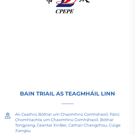
Soláthraíonn Changzhou Pacific Electric Power
Equipment (Group) Co., Ltd. innealtóireacht um
bhogadh cumhachta ar ard & ísle, tionsmitheoirí
treideal (110–330kV), agus fo-stáisiúin ar
logán/pacáiste do infrastruchtúr domhanda an
éinrgí. Teastas ISO, bunaithe ar R&D ó 1989. Iarrtar
comhairle teicniúil inniu.
BAIN TRIAIL AS TEAGMHÁIL LINN
An Ceathrú Bóthar um Chaomhnú Comhshaoil, Páirc
Chomhlachta um Chaomhnú Comhshaoil, Bóthar
Tongjiang, Ceantar XinBei, Cathair Changzhou, Cúige
Jiangsu