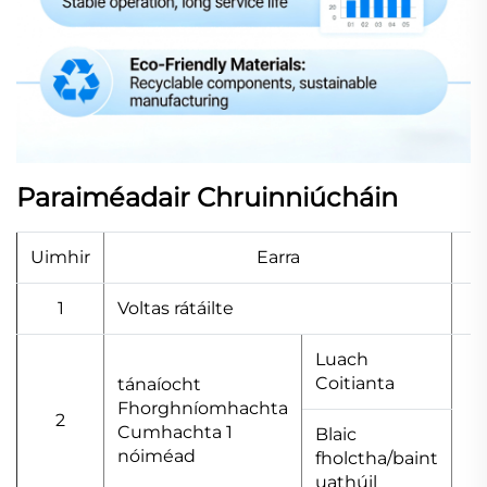
Paraiméadair Chruinniúcháin
Uimhir
Earra
A
1
Voltas rátáilte
Luach
Coitianta
tánaíocht
Fhorghníomhachta
2
Cumhachta 1
Blaic
nóiméad
fholctha/baint
uathúil