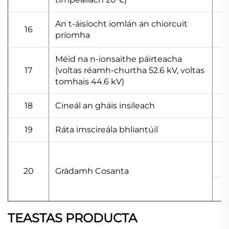
An t-áisíocht iomlán an chiorcuit
16
príomha
Méid na n-ionsaithe páirteacha
17
(voltas réamh-churtha 52.6 kV, voltas
tomhais 44.6 kV)
18
Cineál an gháis insileach
19
Ráta imscireála bhliantúil
20
Grádamh Cosanta
TEASTAS PRODUCTA