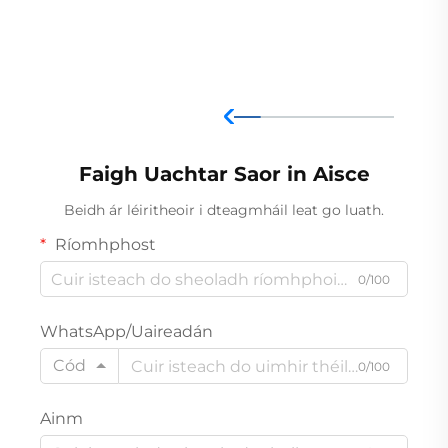
Faigh Uachtar Saor in Aisce
Beidh ár léiritheoir i dteagmháil leat go luath.
Ríomhphost
0/100
WhatsApp/Uaireadán
Cód
0/100
Ainm