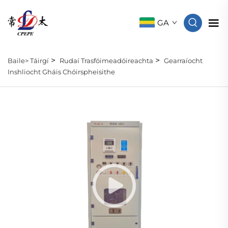
GA
>
>
Baile>
Táirgí
Rudaí Trasfóimeadóireachta
Gearraíocht
Inshliocht Gháis Chóirspheisithe