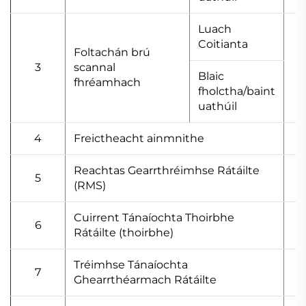
Luach
Coitianta
Foltachán brú
3
scannal
Blaic
fhréamhach
fholctha/baint
uathúil
4
Freictheacht ainmnithe
Reachtas Gearrthréimhse Rátáilte
5
(RMS)
Cuirrent Tánaíochta Thoirbhe
6
Rátáilte (thoirbhe)
Tréimhse Tánaíochta
7
Ghearrthéarmach Rátáilte