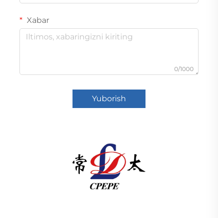
Xabar
0/1000
Yuborish
Changzhou Pacific Electric Power Equipment