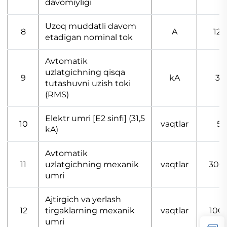
davomiyligi
Uzoq muddatli davom
8
A
125
etadigan nominal tok
Avtomatik
uzlatgichning qisqa
9
kA
31.
tutashuvni uzish toki
(RMS)
Elektr umri [E2 sinfi] (31,5
10
vaqtlar
50
kA)
Avtomatik
11
uzlatgichning mexanik
vaqtlar
300
umri
Ajtirgich va yerlash
12
tirgaklarning mexanik
vaqtlar
100
umri