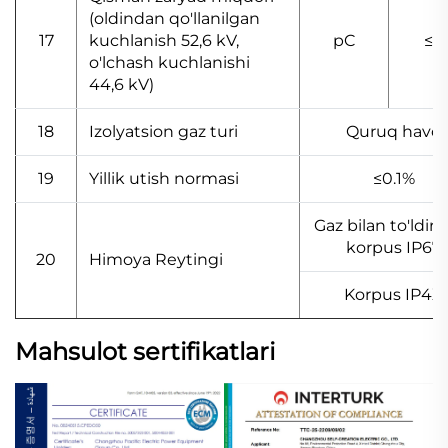
(oldindan qo'llanilgan
17
kuchlanish 52,6 kV,
pC
≤2
o'lchash kuchlanishi
44,6 kV)
18
Izolyatsion gaz turi
Quruq havo
19
Yillik utish normasi
≤0.1%
Gaz bilan to'ldiri
korpus IP67
20
Himoya Reytingi
Korpus IP4X
Mahsulot sertifikatlari