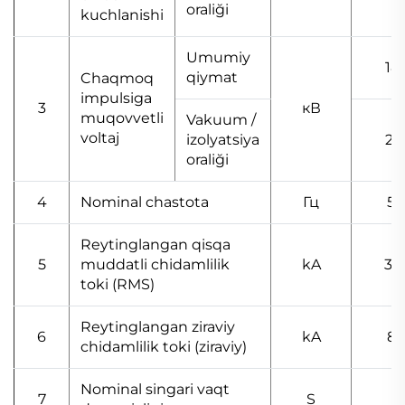
oraliği
kuchlanishi
Umumiy
18
qiymat
Chaqmoq
impulsiga
3
кВ
muqovvetli
Vakuum /
voltaj
izolyatsiya
21
oraliği
4
Nominal chastota
Гц
50
Reytinglangan qisqa
5
muddatli chidamlilik
kA
31.
toki (RMS)
Reytinglangan ziraviy
6
kA
8
chidamlilik toki (ziraviy)
Nominal singari vaqt
7
S
4