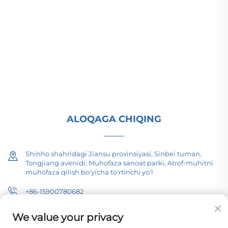
(Group) Co., Ltd. global energo infratuzilmasi
uchun yuqori/past kuchlanishli elektr uzatish
uskunalari, tortish transformatorlari (110–330 kV),
maydonga o'rnatiladigan/yig'ili tarmoq
punktlarini taqdim etadi. 1989-yildan beri ISO
sertifikatlangan, ilmiy-tadqiqotga asoslangan
faoliyat. Hoziroq texnik maslahat so'rang.
ALOQAGA CHIQING
Shinho shahridagi Jiansu provinsiyasi, Sinbei tuman,
Tongjiang avenidi, Muhofaza sanoat parki, Atrof-muhitni
muhofaza qilish bo'yicha to'rtinchi yo'l
+86-15900780682
[email protected]
We value your privacy