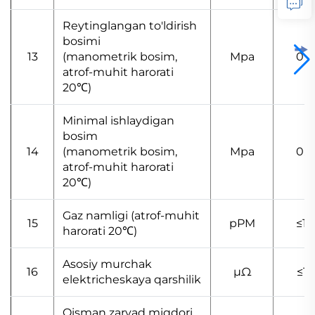
Reytinglangan to'ldirish
bosimi
13
(manometrik bosim,
Mpa
0.0
atrof-muhit harorati
20℃)
Minimal ishlaydigan
bosim
14
(manometrik bosim,
Mpa
0.0
atrof-muhit harorati
20℃)
Gaz namligi (atrof-muhit
15
pPM
≤12
harorati 20℃)
Asosiy murchak
16
μΩ
≤13
elektricheskaya qarshilik
Qisman zaryad miqdori