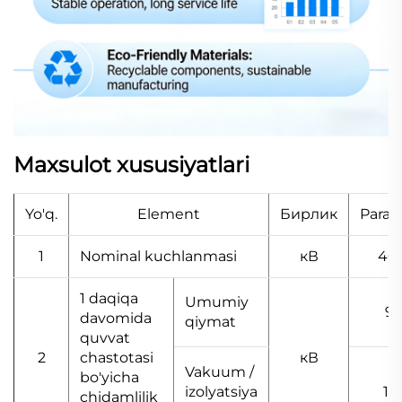
Maxsulot xususiyatlari
Yo'q.
Element
Бирлик
Param
1
Nominal kuchlanmasi
кВ
40.
1 daqiqa
Umumiy
95
davomida
qiymat
quvvat
2
chastotasi
кВ
Vakuum /
bo'yicha
izolyatsiya
11
chidamlilik