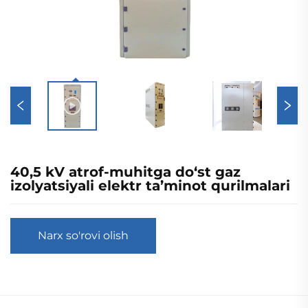
40,5 kV atrof-muhitga do‘st gaz
izolyatsiyali elektr ta’minot qurilmalari
Narx so'rovi olish