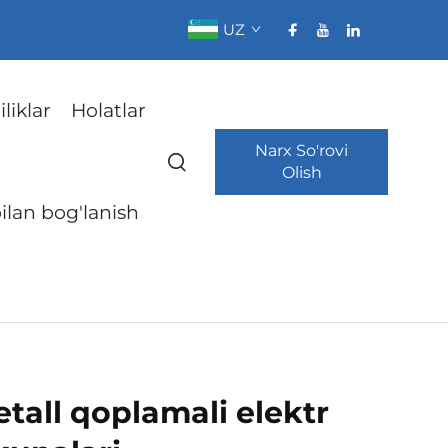
UZ
liklar
Holatlar
Narx So'rovi
Olish
bilan bog'lanish
tall qoplamali elektr