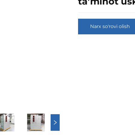
ta’minot us
Narx so'rovi olish