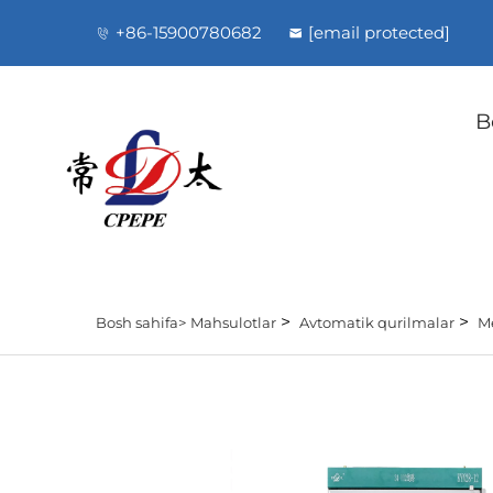
+86-15900780682
[email protected]
B
>
>
Bosh sahifa>
Mahsulotlar
Avtomatik qurilmalar
M