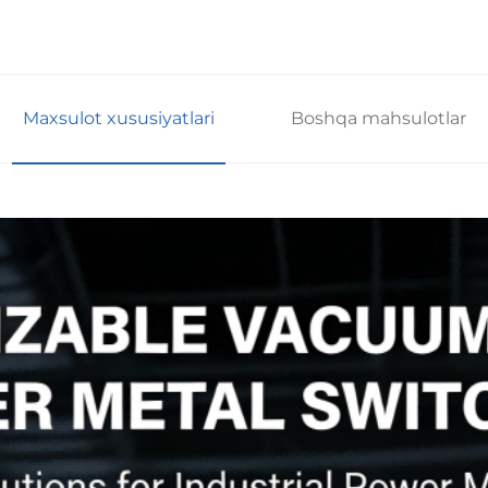
Maxsulot xususiyatlari
Boshqa mahsulotlar