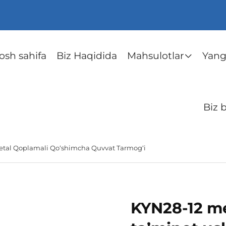
osh sahifa
Biz Haqidida
Mahsulotlar
Yangi
Biz 
etal Qoplamali Qo‘shimcha Quvvat Tarmog‘i
KYN28-12 me