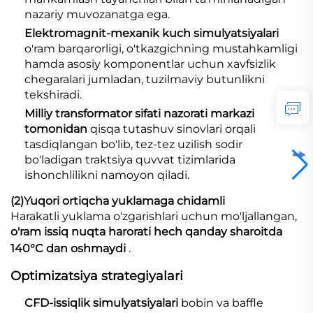
nazariy muvozanatga ega.
Elektromagnit-mexanik kuch simulyatsiyalari
o'ram barqarorligi, o'tkazgichning mustahkamligi
hamda asosiy komponentlar uchun xavfsizlik
chegaralari jumladan, tuzilmaviy butunlikni
tekshiradi.
Milliy transformator sifati nazorati markazi
tomonidan
qisqa tutashuv sinovlari orqali
tasdiqlangan bo'lib, tez-tez uzilish sodir
bo'ladigan traktsiya quvvat tizimlarida
ishonchlilikni namoyon qiladi.
(2)
Yuqori ortiqcha yuklamaga chidamli
Harakatli yuklama o'zgarishlari uchun mo'ljallangan,
o'ram issiq nuqta harorati hech qanday sharoitda
140°C dan oshmaydi
.
Optimizatsiya strategiyalari
CFD-issiqlik simulyatsiyalari
bobin va baffle