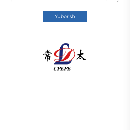
Yuborish
Changzhou Pacific Electric Power Equipment
(Group) Co., Ltd. global energo infratuzilmasi
uchun yuqori/past kuchlanishli elektr uzatish
uskunalari, tortish transformatorlari (110–330 kV),
maydonga o'rnatiladigan/yig'ili tarmoq
punktlarini taqdim etadi. 1989-yildan beri ISO
sertifikatlangan, ilmiy-tadqiqotga asoslangan