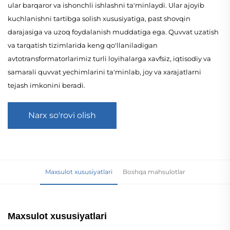
ular barqaror va ishonchli ishlashni ta'minlaydi. Ular ajoyib
kuchlanishni tartibga solish xususiyatiga, past shovqin
darajasiga va uzoq foydalanish muddatiga ega. Quvvat uzatish
va tarqatish tizimlarida keng qo'llaniladigan
avtotransformatorlarimiz turli loyihalarga xavfsiz, iqtisodiy va
samarali quvvat yechimlarini ta'minlab, joy va xarajatlarni
tejash imkonini beradi.
Narx so'rovi olish
Maxsulot xususiyatlari
Boshqa mahsulotlar
Maxsulot xususiyatlari