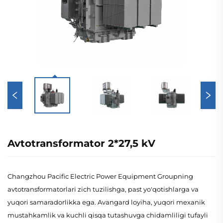
Avtotransformator 2*27,5 kV
Changzhou Pacific Electric Power Equipment Groupning
avtotransformatorlari zich tuzilishga, past yo'qotishlarga va
yuqori samaradorlikka ega. Avangard loyiha, yuqori mexanik
mustahkamlik va kuchli qisqa tutashuvga chidamliligi tufayli