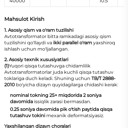
40000
10.5
Mahsulot
Kirish
1. Asosiy qism va o'ram tuzilishi
Avtotransformator bitta ramkadagi asosiy qism
tuzilishini qo'llaydi va
ikki parallel o'ram
yaxshiroq
ishlash uchun mo'ljallangan.
2. Asosiy texnik xususiyatlari
(1)
Yuqori qisqa tutashuvga chidamlilik
Avtotransformatorlar juda kuchli qisqa tutashuv
toklariga duch keladi. Shuning uchun
TB/T 2888-
2010
bo'yicha dizayn quyidagilarga chidashi kerak:
nominal tokning 25× miqdorida 2 soniya
davomida
issiqlik zarasi bermasdan.
0.25 soniya davomida pik o'tish paytida qisqa
tutashuv tokini
mexanik deformatsiyasiz.
Yaxshilangan dizayn choralari