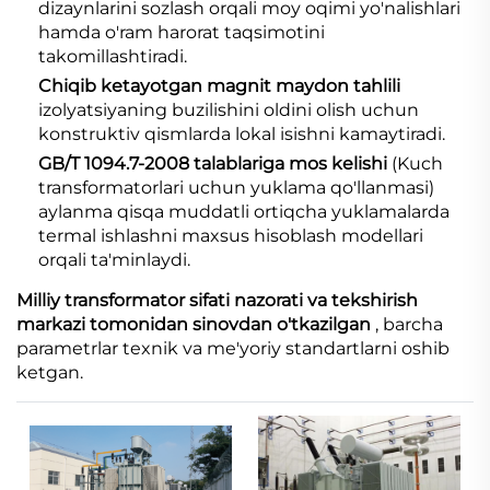
dizaynlarini sozlash orqali moy oqimi yo'nalishlari
hamda o'ram harorat taqsimotini
takomillashtiradi.
Chiqib ketayotgan magnit maydon tahlili
izolyatsiyaning buzilishini oldini olish uchun
konstruktiv qismlarda lokal isishni kamaytiradi.
GB/T 1094.7-2008 talablariga mos kelishi
(Kuch
transformatorlari uchun yuklama qo'llanmasi)
aylanma qisqa muddatli ortiqcha yuklamalarda
termal ishlashni maxsus hisoblash modellari
orqali ta'minlaydi.
Milliy transformator sifati nazorati va tekshirish
markazi tomonidan sinovdan o'tkazilgan
, barcha
parametrlar texnik va me'yoriy standartlarni oshib
ketgan.