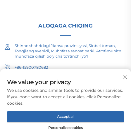
faoliyat. Hoziroq texnik maslahat so'rang.
ALOQAGA CHIQING
Shinho shahridagi Jiansu provinsiyasi, Sinbei tuman,
Tongjiang avenidi, Muhofaza sanoat parki, Atrof-muhitni
muhofaza qilish bo'yicha to'rtinchi yo'l
+86-15900780682
[email protected]
We value your privacy
We use cookies and similar tools to provide our services.
If you don't want to accept all cookies, click Personalize
Mualliflik huquqi © 2026 Chanchjou Tinch okean elektr jihozlari
cookies.
(Guruh) kompaniyasi, barcha huquqlar himoyalangan.
Maxfiylik
siyosati
Accept all
Personalize cookies