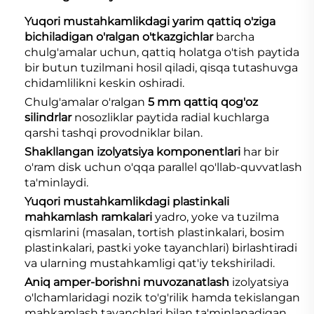
Yuqori mustahkamlikdagi yarim qattiq o'ziga
bichiladigan o'ralgan o'tkazgichlar
barcha
chulg'amalar uchun, qattiq holatga o'tish paytida
bir butun tuzilmani hosil qiladi, qisqa tutashuvga
chidamlilikni keskin oshiradi.
Chulg'amalar o'ralgan
5 mm qattiq qog'oz
silindrlar
nosozliklar paytida radial kuchlarga
qarshi tashqi provodniklar bilan.
Shakllangan izolyatsiya komponentlari
har bir
o'ram disk uchun o'qqa parallel qo'llab-quvvatlash
ta'minlaydi.
Yuqori mustahkamlikdagi plastinkali
mahkamlash ramkalari
yadro, yoke va tuzilma
qismlarini (masalan, tortish plastinkalari, bosim
plastinkalari, pastki yoke tayanchlari) birlashtiradi
va ularning mustahkamligi qat'iy tekshiriladi.
Aniq amper-borishni muvozanatlash
izolyatsiya
o'lchamlaridagi nozik to'g'rilik hamda tekislangan
mahkamlash tayanchlari bilan ta'minlanadigan