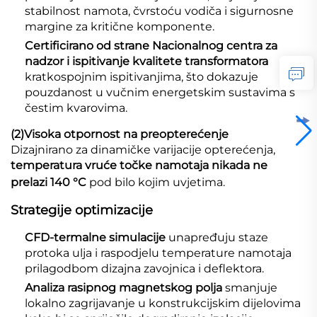
stabilnost namota, čvrstoću vodiča i sigurnosne
margine za kritične komponente.
Certificirano od strane Nacionalnog centra za
nadzor i ispitivanje kvalitete transformatora
kratkospojnim ispitivanjima, što dokazuje
pouzdanost u vučnim energetskim sustavima s
čestim kvarovima.
(2)
Visoka otpornost na preopterećenje
Dizajnirano za dinamičke varijacije opterećenja,
temperatura vruće točke namotaja nikada ne
prelazi 140 °C
pod bilo kojim uvjetima.
Strategije optimizacije
CFD-termalne simulacije
unapređuju staze
protoka ulja i raspodjelu temperature namotaja
prilagodbom dizajna zavojnica i deflektora.
Analiza rasipnog magnetskog polja
smanjuje
lokalno zagrijavanje u konstrukcijskim dijelovima