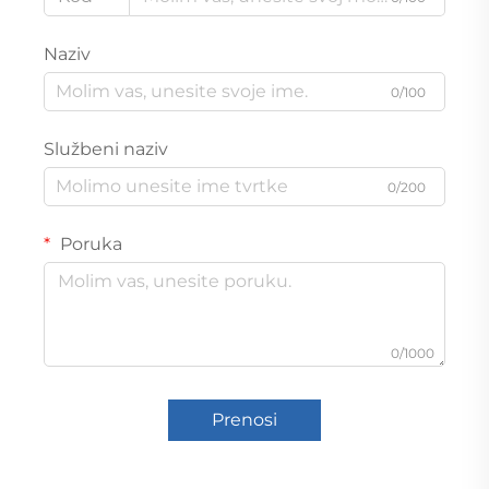
Naziv
0/100
Službeni naziv
0/200
Poruka
0/1000
Prenosi