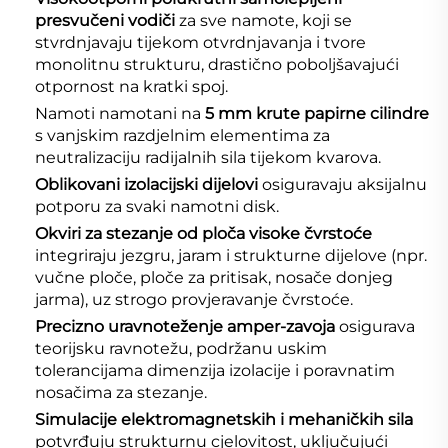
presvučeni vodiči
za sve namote, koji se
stvrdnjavaju tijekom otvrdnjavanja i tvore
monolitnu strukturu, drastično poboljšavajući
otpornost na kratki spoj.
Namoti namotani na
5 mm krute papirne cilindre
s vanjskim razdjelnim elementima za
neutralizaciju radijalnih sila tijekom kvarova.
Oblikovani izolacijski dijelovi
osiguravaju aksijalnu
potporu za svaki namotni disk.
Okviri za stezanje od ploča visoke čvrstoće
integriraju jezgru, jaram i strukturne dijelove (npr.
vučne ploče, ploče za pritisak, nosače donjeg
jarma), uz strogo provjeravanje čvrstoće.
Precizno uravnoteženje amper-zavoja
osigurava
teorijsku ravnotežu, podržanu uskim
tolerancijama dimenzija izolacije i poravnatim
nosačima za stezanje.
Simulacije elektromagnetskih i mehaničkih sila
potvrđuju strukturnu cjelovitost, uključujući