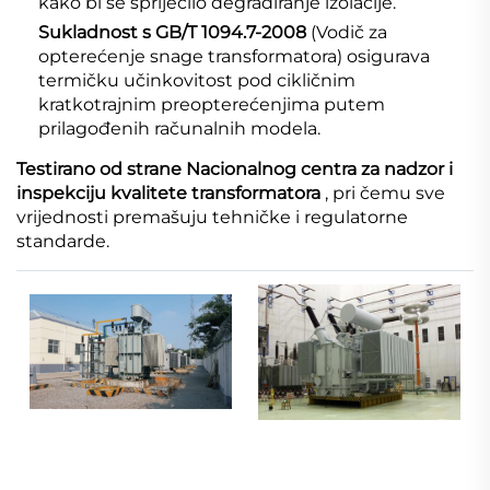
kako bi se spriječilo degradiranje izolacije.
Sukladnost s GB/T 1094.7-2008
(Vodič za
opterećenje snage transformatora) osigurava
termičku učinkovitost pod cikličnim
kratkotrajnim preopterećenjima putem
prilagođenih računalnih modela.
Testirano od strane Nacionalnog centra za nadzor i
inspekciju kvalitete transformatora
, pri čemu sve
vrijednosti premašuju tehničke i regulatorne
standarde.