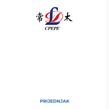
U skladu s člankom 3. stavkom 1. točkom (a) Uredbe
(EZ) br. 1225/2009 Komisija je odlučila da se u
skladu s člankom 3. točkom (b) Uredbe (EZ) br.
1225/2009 odredi da se u skladu s člankom 3.
točkom (c) Uredbe (EZ) br. 1225/2009 odredi
proizvodnja elektri ISO-certificiran, pokrenut
istraživanjem i razvojem od 1989. Zahtijevam
tehničku konsultaciju danas.
PRIJEDNJAK