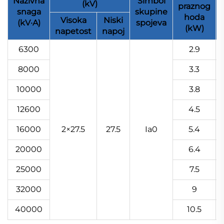
Nazivna
Simbol
(kV)
praznog
snaga
skupine
hoda
Visoka
Niski
(kV·A)
spojeva
(kW)
napetost
napoj
6300
2.9
8000
3.3
10000
3.8
12600
4.5
16000
2×27.5
27.5
Ia0
5.4
20000
6.4
25000
7.5
32000
9
40000
10.5