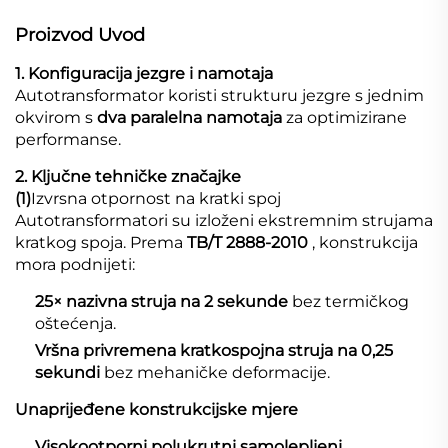
Proizvod
Uvod
1. Konfiguracija jezgre i namotaja
Autotransformator koristi strukturu jezgre s jednim
okvirom s
dva paralelna namotaja
za optimizirane
performanse.
2. Ključne tehničke značajke
(1)
Izvrsna otpornost na kratki spoj
Autotransformatori su izloženi ekstremnim strujama
kratkog spoja. Prema
TB/T 2888-2010
, konstrukcija
mora podnijeti:
25× nazivna struja na 2 sekunde
bez termičkog
oštećenja.
Vršna privremena kratkospojna struja na 0,25
sekundi
bez mehaničke deformacije.
Unaprijeđene konstrukcijske mjere
Visokootporni polukrutni samolepljeni