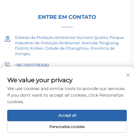
ENTRE EM CONTATO
Estrada da Proteção Ambiental Número Quatro, Parque
Industrial de Proteção Ambiental, Avenida Tongjiang,
Distrito Xinbei, Cidade de Changzhou, Província de
Jiangsu
+86-15900780682
[email protected]
We value your privacy
We use cookies and similar tools to provide our services.
If you don't want to accept all cookies, click Personalize
cookies.
Direitos autorais © 2026 Changzhou Pacific Electric Equipment
(Group) Co., Ltd. Todos os direitos reservados.
Política de Privacidade
Accept all
Personalize cookies