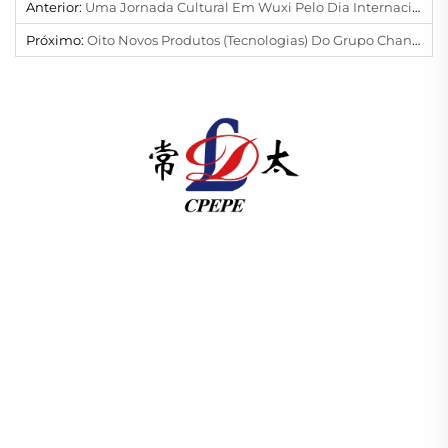
Anterior:
Uma Jornada Cultural Em Wuxi Pelo Dia Internacional Da Mulher: Acolhendo A Respiração Da Primavera Em Busca De Esplendor Florido
Próximo:
Oito Novos Produtos (Tecnologias) Do Grupo Changtai Aprovados Na Avaliação Nacional De Novos Produtos
A Changzhou Pacific Electric Power Equipment
(Group) Co., Ltd. fornece equipamentos de
transmissão de energia de alta/baixa tensão,
transformadores de tração (110–330kV) e
subestações embutidas/compactas para
infraestrutura energética global. Certificada pela
ISO, impulsionada por P&D desde 1989. Solicite
uma consulta técnica hoje.